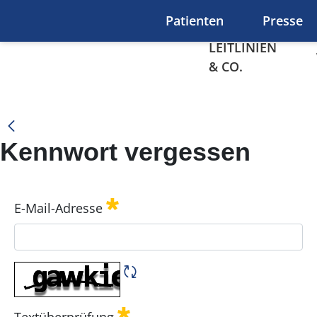
Zum Hauptinhalt springen
Patienten
Presse
LEITLINIEN
& CO.
Home
Kennwort vergessen
Kennwort vergessen
E-Mail-Adresse
Erforderlich
CAPTCHA neu laden